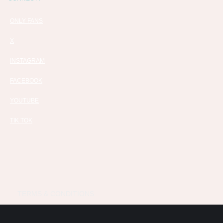
ONLY FANS
X
INSTAGRAM
FACEBOOK
YOUTUBE
TIK TOK
TERMS & CONDITIONS