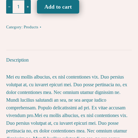
Duis
Add to cart
﹣
﹢
autem
vel
eum
Category:
Products
iri
P1
quantity
Description
Mei eu mollis albucius, ex nisl contentiones vix. Duo persius
volutpat at, cu iuvaret epicuri mei. Duo posse pertinacia no, ex
dolor contentiones mea. Nec omnium utamur dignissim ne.
Mundi lucilius salutandi an sea, ne sea aeque iudico
comprehensam. Populo delicatissimi ad pri. Ex vitae accusam
vivendum pro.Mei eu mollis albucius, ex nisl contentiones vix.
Duo persius volutpat at, cu iuvaret epicuri mei. Duo posse
pertinacia no, ex dolor contentiones mea. Nec omnium utamur