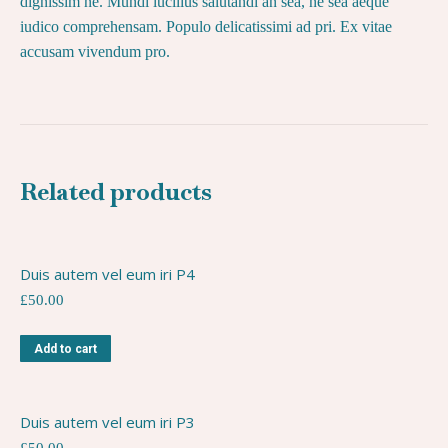
dignissim ne. Mundi lucilius salutandi an sea, ne sea aeque
iudico comprehensam. Populo delicatissimi ad pri. Ex vitae
accusam vivendum pro.
Related products
Duis autem vel eum iri P4
£
50.00
Add to cart
Duis autem vel eum iri P3