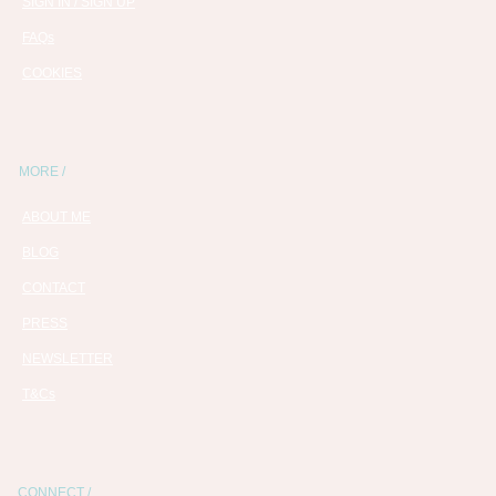
SIGN IN / SIGN UP
FAQs
COOKIES
MORE /
ABOUT ME
BLOG
CONTACT
PRESS
NEWSLETTER
T&Cs
CONNECT /