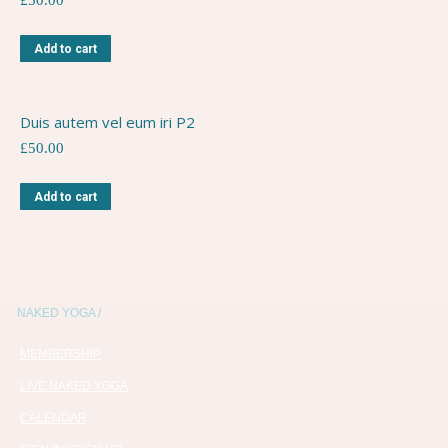
£
50.00
Add to cart
Duis autem vel eum iri P2
£
50.00
Add to cart
NAKED YOGA /
MEMBERSHIP
LIVE NAKED YOGA
CALENDAR